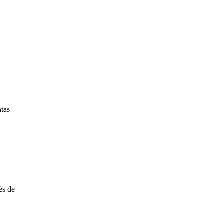
ntas
és de