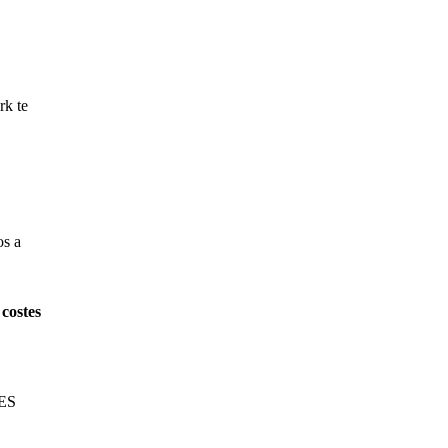
rk te
os a
 costes
MES